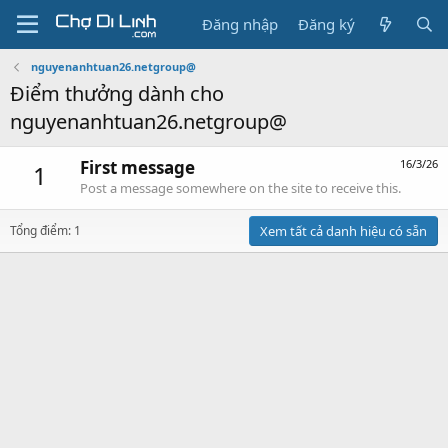
Đăng nhập
Đăng ký
nguyenanhtuan26.netgroup@
Điểm thưởng dành cho
nguyenanhtuan26.netgroup@
First message
16/3/26
1
Post a message somewhere on the site to receive this.
Tổng điểm: 1
Xem tất cả danh hiệu có sẵn