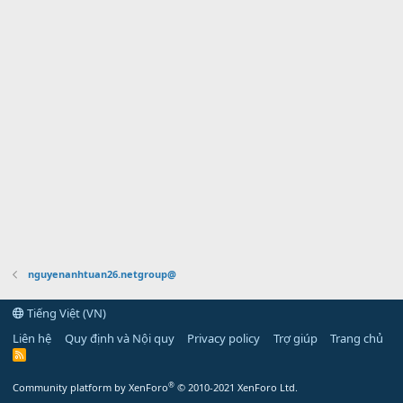
nguyenanhtuan26.netgroup@
Tiếng Việt (VN)
Liên hệ
Quy định và Nội quy
Privacy policy
Trợ giúp
Trang chủ
R
S
S
®
Community platform by XenForo
© 2010-2021 XenForo Ltd.