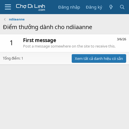
Đăng nhập
Đăng ký
ndiiaanne
Điểm thưởng dành cho ndiiaanne
First message
3/6/26
1
Post a message somewhere on the site to receive this.
Tổng điểm: 1
Xem tất cả danh hiệu có sẵn