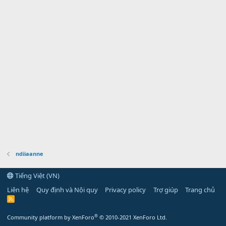
ndiiaanne
Tiếng Việt (VN)
Liên hệ
Quy định và Nội quy
Privacy policy
Trợ giúp
Trang chủ
R
S
S
®
Community platform by XenForo
© 2010-2021 XenForo Ltd.