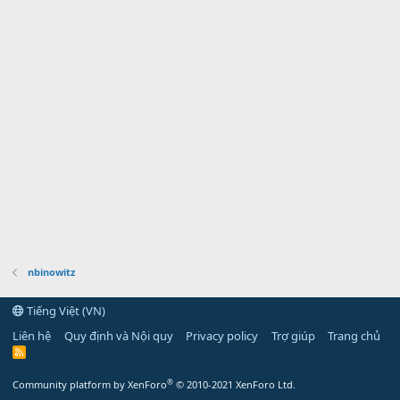
nbinowitz
Tiếng Việt (VN)
Liên hệ
Quy định và Nội quy
Privacy policy
Trợ giúp
Trang chủ
R
S
S
®
Community platform by XenForo
© 2010-2021 XenForo Ltd.