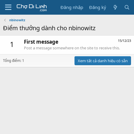
Đăng nhập
Đăng ký
nbinowitz
Điểm thưởng dành cho nbinowitz
First message
15/12/23
1
Post a message somewhere on the site to receive this.
Tổng điểm: 1
Xem tất cả danh hiệu có sẵn