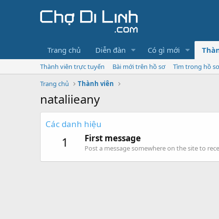
Trang chủ
Diễn đàn
Có gì mới
Thàn
Thành viên trực tuyến
Bài mới trên hồ sơ
Tìm trong hồ s
Trang chủ
Thành viên
nataliieany
Các danh hiệu
First message
1
Post a message somewhere on the site to recei