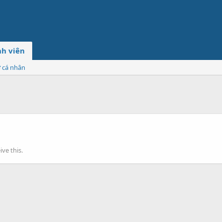
h viên
ơ cá nhân
ve this.