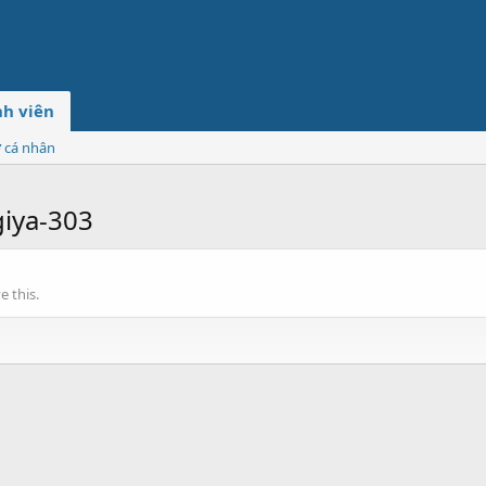
h viên
ơ cá nhân
iya-303
 this.