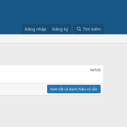
Đăng nhập
Đăng ký
Tìm kiếm
10/7/25
Xem tất cả danh hiệu có sẵn