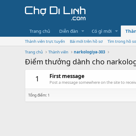
Trang chủ
Diễn đàn
Có gì mới
Thàn
Thành viên trực tuyến
Bài mới trên hồ sơ
Tìm trong hồ s
Trang chủ
Thành viên
narkologiya-303
Điểm thưởng dành cho narkolog
First message
1
Post a message somewhere on the site to receive
Tổng điểm: 1