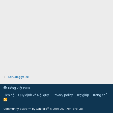
narkologiya-20
Tiếng Việt (VN)
Liên hệ
Quy định và Nội quy
Privacy policy
Trợ giúp
Trang chủ
R
S
S
®
Community platform by XenForo
© 2010-2021 XenForo Ltd.