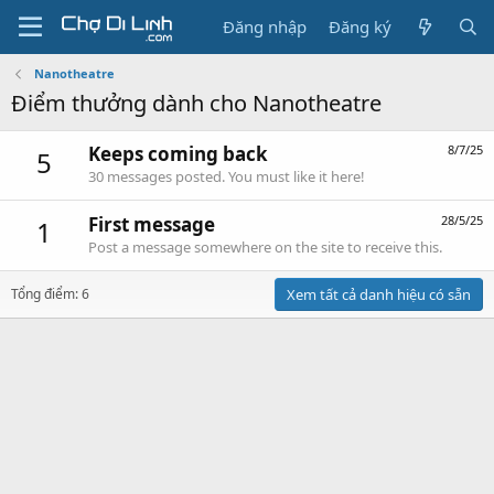
Đăng nhập
Đăng ký
Nanotheatre
Điểm thưởng dành cho Nanotheatre
Keeps coming back
8/7/25
5
30 messages posted. You must like it here!
First message
28/5/25
1
Post a message somewhere on the site to receive this.
Tổng điểm: 6
Xem tất cả danh hiệu có sẵn