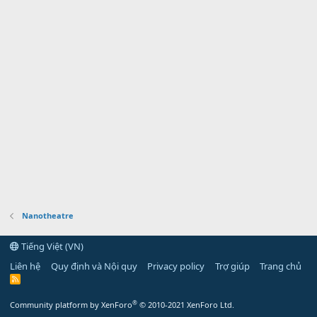
Nanotheatre
Tiếng Việt (VN)
Liên hệ
Quy định và Nội quy
Privacy policy
Trợ giúp
Trang chủ
R
S
S
®
Community platform by XenForo
© 2010-2021 XenForo Ltd.