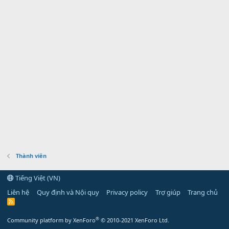
Thành viên
Tiếng Việt (VN)
Liên hệ
Quy định và Nội quy
Privacy policy
Trợ giúp
Trang chủ
R
S
S
®
Community platform by XenForo
© 2010-2021 XenForo Ltd.