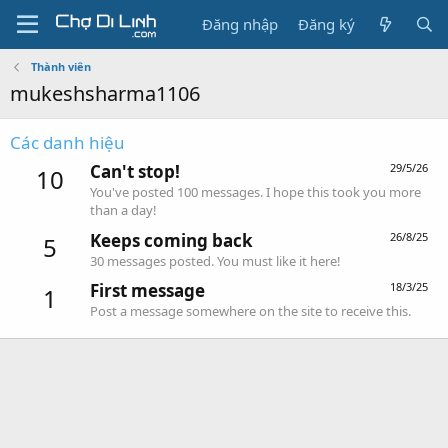
Đăng nhập
Đăng ký
Thành viên
mukeshsharma1106
Các danh hiệu
Can't stop!
29/5/26
10
You've posted 100 messages. I hope this took you more
than a day!
Keeps coming back
26/8/25
5
30 messages posted. You must like it here!
First message
18/3/25
1
Post a message somewhere on the site to receive this.