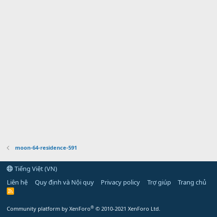
moon-64-residence-591
Tiếng Việt (VN)
Liên hệ
Quy định và Nội quy
Privacy policy
Trợ giúp
Trang chủ
R
S
S
®
Community platform by XenForo
© 2010-2021 XenForo Ltd.