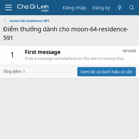
Đăng nhập
Đăng ký
moon-64-residence-591
Điểm thưởng dành cho moon-64-residence-
591
First message
19/12/25
1
Post a message somewhere on the site to receive this.
Tổng điểm: 1
Xem tất cả danh hiệu có sẵn