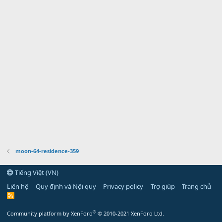
moon-64-residence-359
Tiếng Việt (VN)
Liên hệ
Quy định và Nội quy
Privacy policy
Trợ giúp
Trang chủ
R
S
S
®
Community platform by XenForo
© 2010-2021 XenForo Ltd.