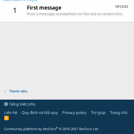
First message
19/12/25
1
Post a message somewhere on the site to receive this.
Thành viên
Tiếng Việt (VN)
Liên hệ
Quy định và Nội quy
Privacy policy
Trợ giúp
Trang chủ
R
S
S
®
Community platform by XenForo
© 2010-2021 XenForo Ltd.