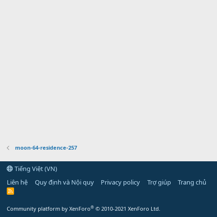
moon-64-residence-257
Tiếng Việt (VN)
Liên hệ
Quy định và Nội quy
Privacy policy
Trợ giúp
Trang chủ
R
S
S
®
Community platform by XenForo
© 2010-2021 XenForo Ltd.