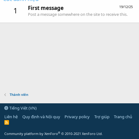
First message
19/12/25
1
Post a message somewhere on the site to receive this.
Thành viên
Tiếng Việt (VN)
Liên hệ
Quy định và Nội quy
Privacy policy
Trợ giúp
Trang chủ
R
S
S
®
Community platform by XenForo
© 2010-2021 XenForo Ltd.