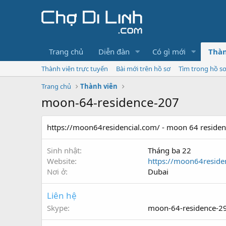
Trang chủ
Diễn đàn
Có gì mới
Thàn
Thành viên trực tuyến
Bài mới trên hồ sơ
Tìm trong hồ s
Trang chủ
Thành viên
moon-64-residence-207
https://moon64residencial.com/ - moon 64 reside
Sinh nhật
Tháng ba 22
Website
https://moon64reside
Nơi ở
Dubai
Liên hệ
Skype
moon-64-residence-