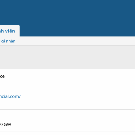
h viên
ơ cá nhân
nce
ncial.com/
297GW