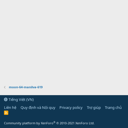
moon-64-manilva-619
Tiếng Việt (VN)
Liên hệ
Quy định và Nội quy
Privacy policy
Trợ giúp
Trang chủ
R
S
S
®
Community platform by XenForo
© 2010-2021 XenForo Ltd.