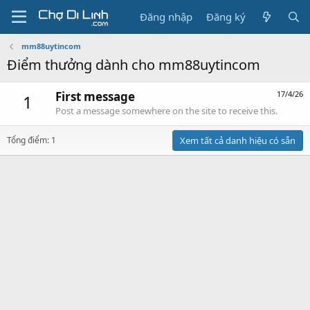
Đăng nhập
Đăng ký
mm88uytincom
Điểm thưởng dành cho mm88uytincom
First message
17/4/26
1
Post a message somewhere on the site to receive this.
Tổng điểm: 1
Xem tất cả danh hiệu có sẵn