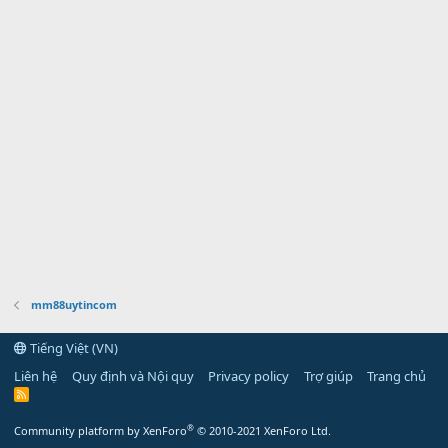
mm88uytincom
Tiếng Việt (VN)
Liên hệ
Quy định và Nội quy
Privacy policy
Trợ giúp
Trang chủ
R
S
S
®
Community platform by XenForo
© 2010-2021 XenForo Ltd.