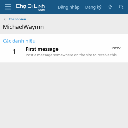
Đăng nhập
Đăng ký
Thành viên
MichaelWaymn
Các danh hiệu
First message
29/9/25
1
Post a message somewhere on the site to receive this.