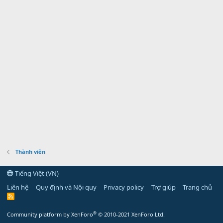
Thành viên
Tiếng Việt (VN)
Liên hệ
Quy định và Nội quy
Privacy policy
Trợ giúp
Trang chủ
R
S
S
®
Community platform by XenForo
© 2010-2021 XenForo Ltd.