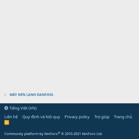
MÁY NÉN LẠNH DANFOSS.
Tiếng Việt (VN)
Liên hệ
Quy định và Nội quy
Privacy policy
Trợ giúp
Trang chủ
R
S
S
®
Community platform by XenForo
© 2010-2021 XenForo Ltd.