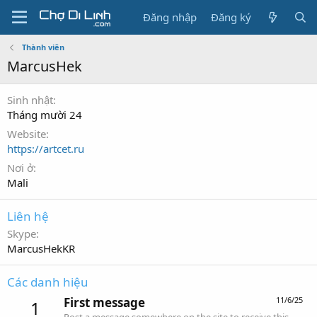
Đăng nhập
Đăng ký
Thành viên
MarcusHek
Sinh nhật
Tháng mười 24
Website
https://artcet.ru
Nơi ở
Mali
Liên hệ
Skype
MarcusHekKR
Các danh hiệu
First message
11/6/25
1