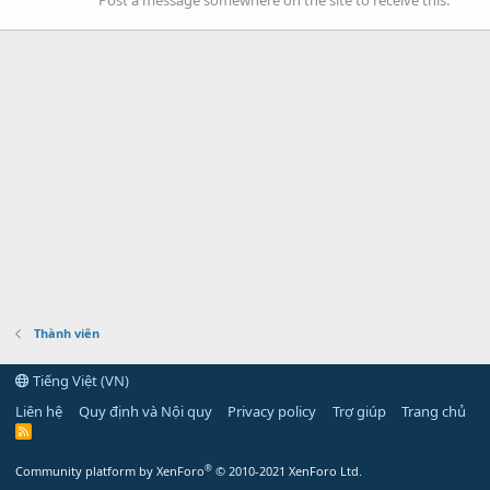
Post a message somewhere on the site to receive this.
Thành viên
Tiếng Việt (VN)
Liên hệ
Quy định và Nội quy
Privacy policy
Trợ giúp
Trang chủ
R
S
S
®
Community platform by XenForo
© 2010-2021 XenForo Ltd.