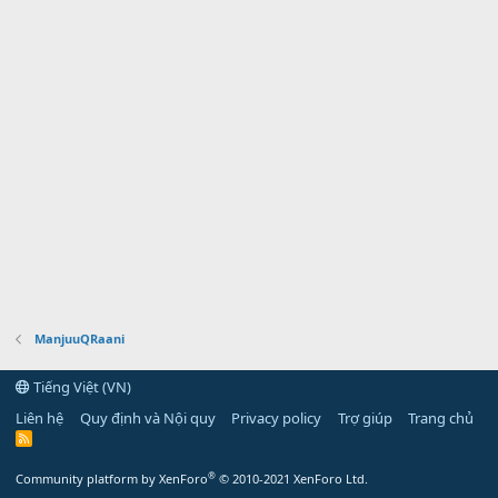
ManjuuQRaani
Tiếng Việt (VN)
Liên hệ
Quy định và Nội quy
Privacy policy
Trợ giúp
Trang chủ
R
S
S
®
Community platform by XenForo
© 2010-2021 XenForo Ltd.