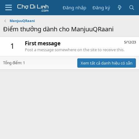
Đăng nhập
Đăng ký
ManjuuQRaani
Điểm thưởng dành cho ManjuuQRaani
First message
5/12/23
1
Post a message somewhere on the site to receive this.
Tổng điểm: 1
Xem tất cả danh hiệu có sẵn