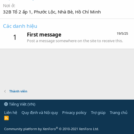
Nơi ở
32B Tổ 2 ấp 1, Phước Lộc, Nhà Bè, Hồ Chí Minh
Các danh hiệu
First message
19/5/25
1
Post a message somewhere on the site to receive this.
Thành viên
Tiếng Việt (VN)
Liên hệ
Quy định và Nội quy
Privacy policy
Trợ giúp
Trang chủ
R
S
S
®
Community platform by XenForo
© 2010-2021 XenForo Ltd.