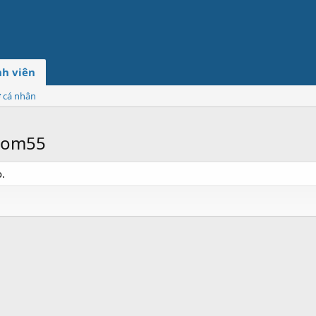
h viên
ơ cá nhân
com55
.