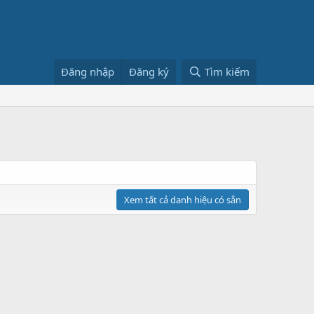
Đăng nhập
Đăng ký
Tìm kiếm
Xem tất cả danh hiệu có sẵn