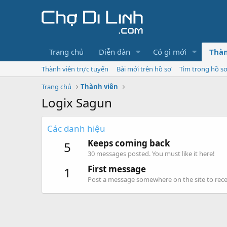
Trang chủ
Diễn đàn
Có gì mới
Thàn
Thành viên trực tuyến
Bài mới trên hồ sơ
Tìm trong hồ s
Trang chủ
Thành viên
Logix Sagun
Các danh hiệu
Keeps coming back
5
30 messages posted. You must like it here!
First message
1
Post a message somewhere on the site to recei