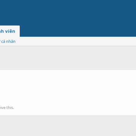
h viên
ơ cá nhân
ve this.