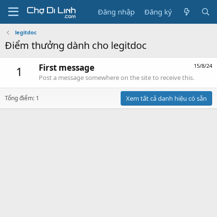
Đăng nhập
Đăng ký
legitdoc
Điểm thưởng dành cho legitdoc
First message
15/8/24
1
Post a message somewhere on the site to receive this.
Tổng điểm: 1
Xem tất cả danh hiệu có sẵn