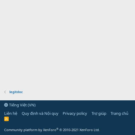
legitdoc
Tiếng Việt (VN)
Liên hệ
Quy định và Nội quy
Privacy policy
Trợ giúp
Trang chủ
R
S
S
®
Community platform by XenForo
© 2010-2021 XenForo Ltd.