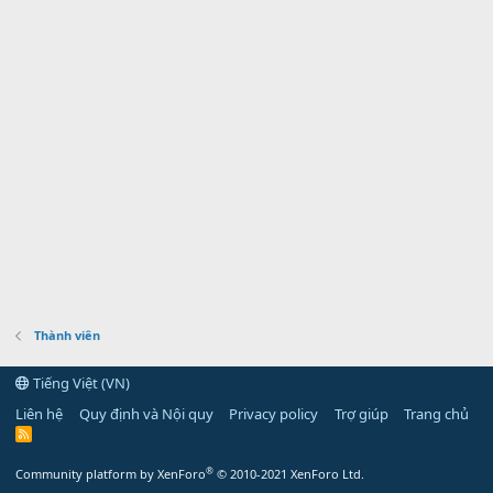
Thành viên
Tiếng Việt (VN)
Liên hệ
Quy định và Nội quy
Privacy policy
Trợ giúp
Trang chủ
R
S
S
®
Community platform by XenForo
© 2010-2021 XenForo Ltd.