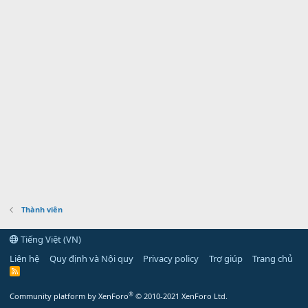
Thành viên
Tiếng Việt (VN)
Liên hệ
Quy định và Nội quy
Privacy policy
Trợ giúp
Trang chủ
R
S
S
®
Community platform by XenForo
© 2010-2021 XenForo Ltd.