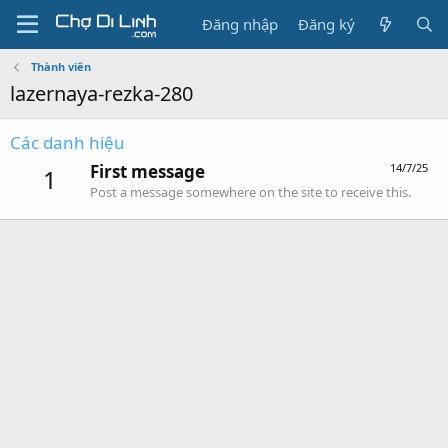
Đăng nhập
Đăng ký
Thành viên
lazernaya-rezka-280
Các danh hiệu
First message
14/7/25
1
Post a message somewhere on the site to receive this.