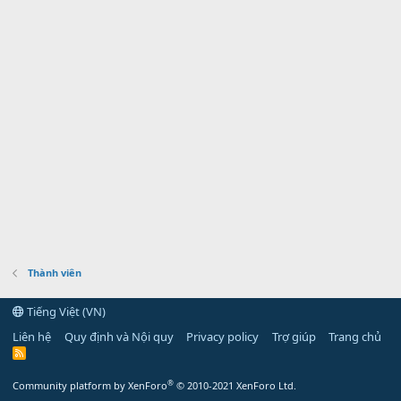
Thành viên
Tiếng Việt (VN)
Liên hệ
Quy định và Nội quy
Privacy policy
Trợ giúp
Trang chủ
R
S
S
®
Community platform by XenForo
© 2010-2021 XenForo Ltd.