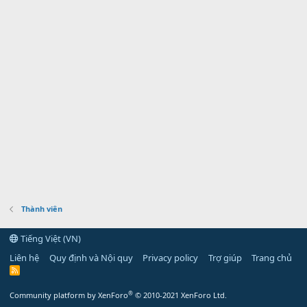
Thành viên
Tiếng Việt (VN)
Liên hệ
Quy định và Nội quy
Privacy policy
Trợ giúp
Trang chủ
R
S
S
®
Community platform by XenForo
© 2010-2021 XenForo Ltd.