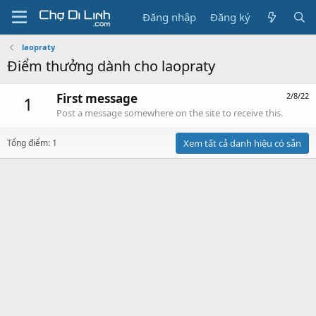
Đăng nhập
Đăng ký
laopraty
Điểm thưởng dành cho laopraty
First message
2/8/22
1
Post a message somewhere on the site to receive this.
Tổng điểm: 1
Xem tất cả danh hiệu có sẵn