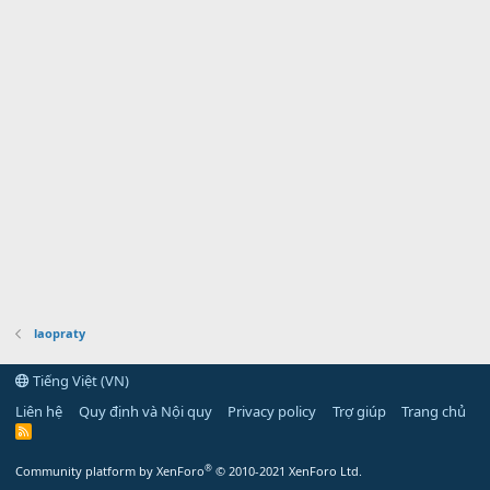
laopraty
Tiếng Việt (VN)
Liên hệ
Quy định và Nội quy
Privacy policy
Trợ giúp
Trang chủ
R
S
S
®
Community platform by XenForo
© 2010-2021 XenForo Ltd.