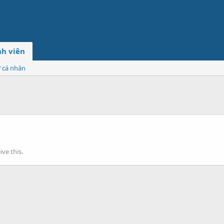
h viên
ơ cá nhân
ve this.