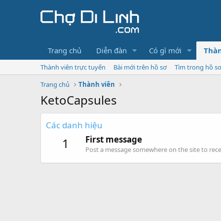
Trang chủ
Diễn đàn
Có gì mới
Thàn
Thành viên trực tuyến
Bài mới trên hồ sơ
Tìm trong hồ s
Trang chủ
Thành viên
KetoCapsules
Các danh hiệu
First message
1
Post a message somewhere on the site to recei