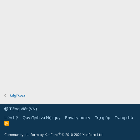
kdgfkoza
Tiếng Việt (VN)
Liên hệ
Quy định và Nội quy
Privacy policy
Trợ giúp
Trang chủ
R
S
S
®
Community platform by XenForo
© 2010-2021 XenForo Ltd.