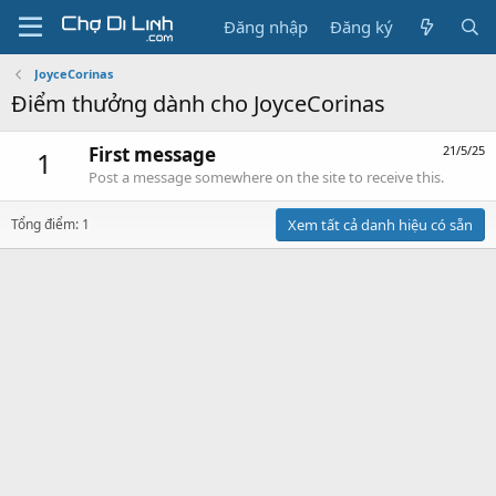
Đăng nhập
Đăng ký
JoyceCorinas
Điểm thưởng dành cho JoyceCorinas
First message
21/5/25
1
Post a message somewhere on the site to receive this.
Tổng điểm: 1
Xem tất cả danh hiệu có sẵn