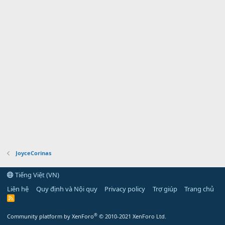
JoyceCorinas
Tiếng Việt (VN)
Liên hệ
Quy định và Nội quy
Privacy policy
Trợ giúp
Trang chủ
R
S
S
®
Community platform by XenForo
© 2010-2021 XenForo Ltd.