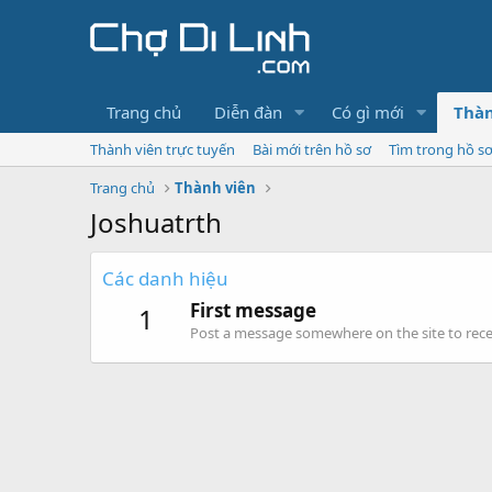
Trang chủ
Diễn đàn
Có gì mới
Thàn
Thành viên trực tuyến
Bài mới trên hồ sơ
Tìm trong hồ s
Trang chủ
Thành viên
Joshuatrth
Các danh hiệu
First message
1
Post a message somewhere on the site to recei