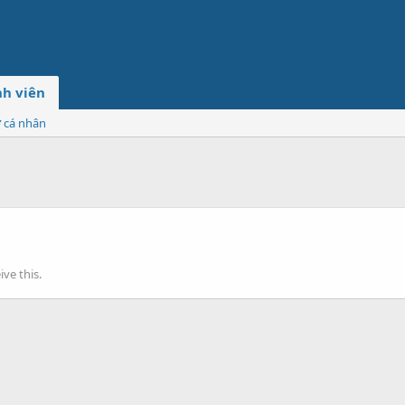
h viên
ơ cá nhân
ve this.