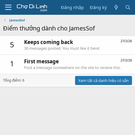
Đăng nhập
Đăng ký
JamesSof
Điểm thưởng dành cho JamesSof
Keeps coming back
27/2/26
5
30 messages posted. You must like it here!
First message
27/2/26
1
Post a message somewhere on the site to receive this.
Tổng điểm: 6
Xem tất cả danh hiệu có sẵn