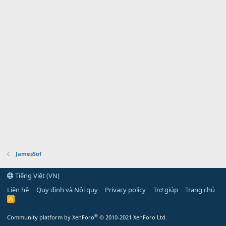
JamesSof
Tiếng Việt (VN)
Liên hệ
Quy định và Nội quy
Privacy policy
Trợ giúp
Trang chủ
R
S
S
®
Community platform by XenForo
© 2010-2021 XenForo Ltd.