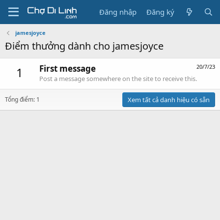
Đăng nhập
Đăng ký
jamesjoyce
Điểm thưởng dành cho jamesjoyce
First message
20/7/23
1
Post a message somewhere on the site to receive this.
Tổng điểm: 1
Xem tất cả danh hiệu có sẵn