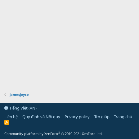
jamesjoyce
Tiếng Việt (VN)
Liên hệ
Quy định và Nội quy
Privacy policy
Trợ giúp
Trang chủ
R
S
S
®
Community platform by XenForo
© 2010-2021 XenForo Ltd.