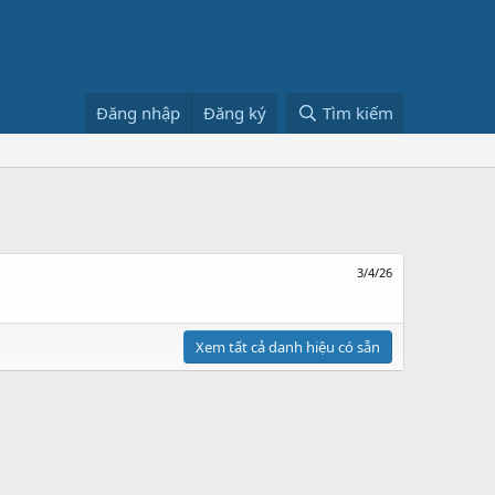
Đăng nhập
Đăng ký
Tìm kiếm
3/4/26
Xem tất cả danh hiệu có sẵn