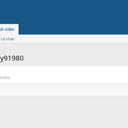
h viên
ơ cá nhân
ry91980
 this.