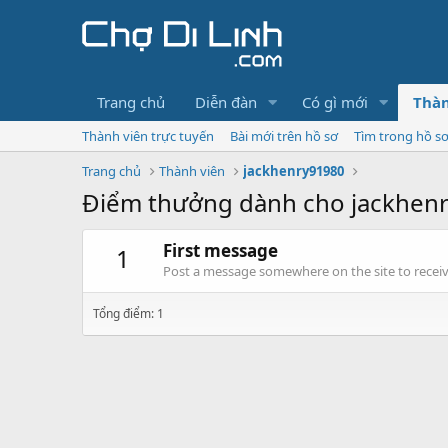
Trang chủ
Diễn đàn
Có gì mới
Thàn
Thành viên trực tuyến
Bài mới trên hồ sơ
Tìm trong hồ s
Trang chủ
Thành viên
jackhenry91980
Điểm thưởng dành cho jackhen
First message
1
Post a message somewhere on the site to receive
Tổng điểm: 1