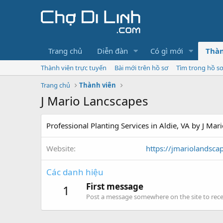
Trang chủ
Diễn đàn
Có gì mới
Thàn
Thành viên trực tuyến
Bài mới trên hồ sơ
Tìm trong hồ s
Trang chủ
Thành viên
J Mario Lancscapes
Professional Planting Services in Aldie, VA by J Ma
Website
https://jmariolandsca
Các danh hiệu
First message
1
Post a message somewhere on the site to recei