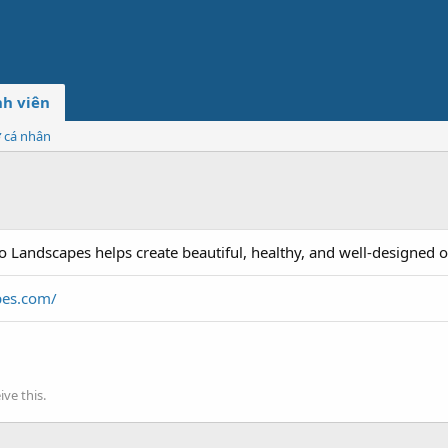
h viên
ơ cá nhân
rio Landscapes helps create beautiful, healthy, and well-designed 
pes.com/
ve this.