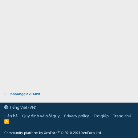
inhoanggia2014wf
Tiếng Việt (VN)
Liên hệ
Quy định và Nội quy
Privacy policy
Trợ giúp
Trang chủ
R
S
S
®
Community platform by XenForo
© 2010-2021 XenForo Ltd.