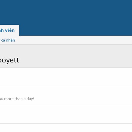
h viên
ơ cá nhân
boyett
ou more than a day!