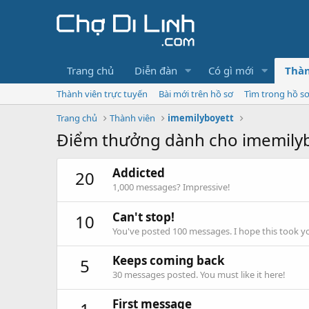
Trang chủ
Diễn đàn
Có gì mới
Thàn
Thành viên trực tuyến
Bài mới trên hồ sơ
Tìm trong hồ s
Trang chủ
Thành viên
imemilyboyett
Điểm thưởng dành cho imemily
Addicted
20
1,000 messages? Impressive!
Can't stop!
10
You've posted 100 messages. I hope this took y
Keeps coming back
5
30 messages posted. You must like it here!
First message