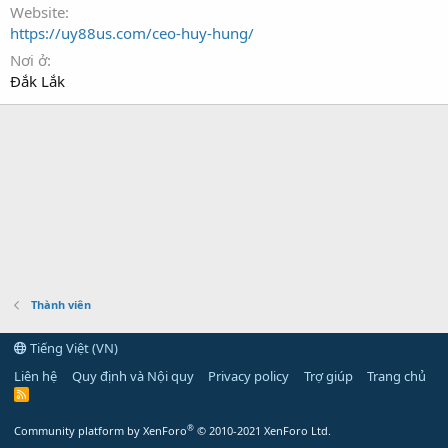
Website
https://uy88us.com/ceo-huy-hung/
Nơi ở
Đắk Lắk
Thành viên
Tiếng Việt (VN)
Liên hệ
Quy định và Nội quy
Privacy policy
Trợ giúp
Trang chủ
R
S
S
®
Community platform by XenForo
© 2010-2021 XenForo Ltd.