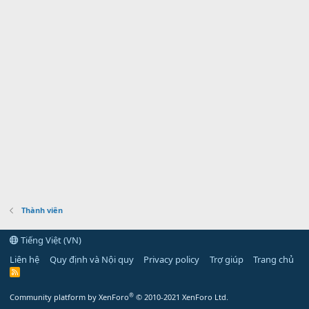
Thành viên
Tiếng Việt (VN)
Liên hệ
Quy định và Nội quy
Privacy policy
Trợ giúp
Trang chủ
R
S
S
®
Community platform by XenForo
© 2010-2021 XenForo Ltd.