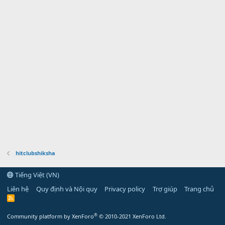
hitclubshiksha
Tiếng Việt (VN)
Liên hệ
Quy định và Nội quy
Privacy policy
Trợ giúp
Trang chủ
R
S
S
®
Community platform by XenForo
© 2010-2021 XenForo Ltd.