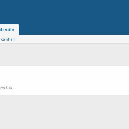
h viên
ơ cá nhân
ve this.