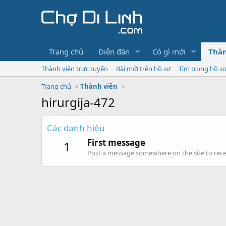
Trang chủ
Diễn đàn
Có gì mới
Thàn
Thành viên trực tuyến
Bài mới trên hồ sơ
Tìm trong hồ s
Trang chủ
Thành viên
hirurgija-472
Các danh hiệu
First message
1
Post a message somewhere on the site to recei