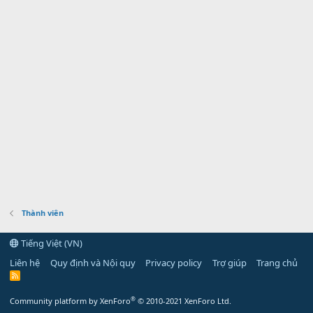
Thành viên
Tiếng Việt (VN)
Liên hệ
Quy định và Nội quy
Privacy policy
Trợ giúp
Trang chủ
R
S
S
®
Community platform by XenForo
© 2010-2021 XenForo Ltd.