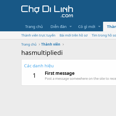
Trang chủ
Diễn đàn
Có gì mới
Thàn
Thành viên trực tuyến
Bài mới trên hồ sơ
Tìm trong hồ s
Trang chủ
Thành viên
hasmultipliedi
Các danh hiệu
First message
1
Post a message somewhere on the site to recei