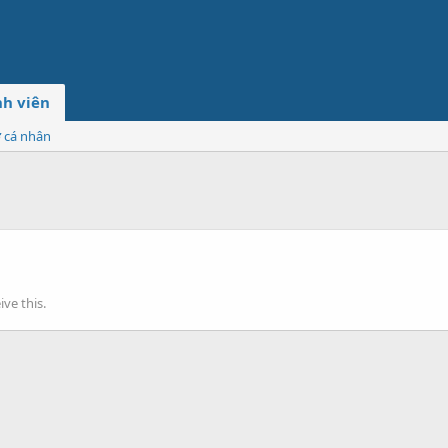
h viên
ơ cá nhân
ve this.