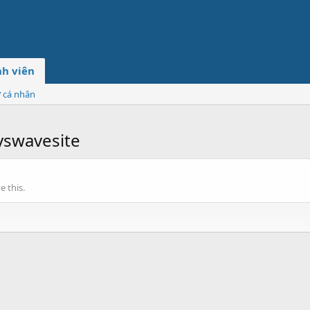
h viên
ơ cá nhân
swavesite
 this.