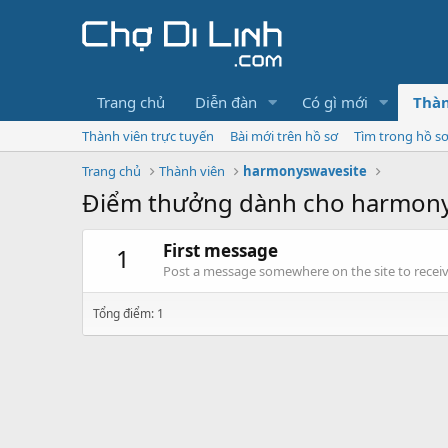
Trang chủ
Diễn đàn
Có gì mới
Thàn
Thành viên trực tuyến
Bài mới trên hồ sơ
Tìm trong hồ s
Trang chủ
Thành viên
harmonyswavesite
Điểm thưởng dành cho harmony
First message
1
Post a message somewhere on the site to receive
Tổng điểm: 1