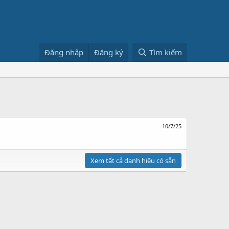
Đăng nhập
Đăng ký
Tìm kiếm
10/7/25
Xem tất cả danh hiệu có sẵn