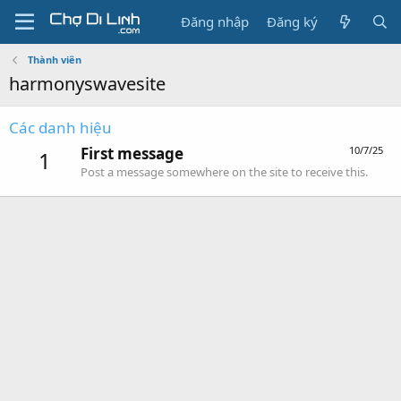
Đăng nhập
Đăng ký
Thành viên
harmonyswavesite
Các danh hiệu
First message
10/7/25
1
Post a message somewhere on the site to receive this.