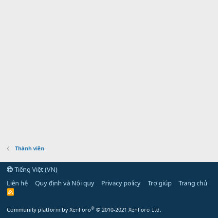
Thành viên
Tiếng Việt (VN)
Liên hệ
Quy định và Nội quy
Privacy policy
Trợ giúp
Trang chủ
R
S
S
®
Community platform by XenForo
© 2010-2021 XenForo Ltd.