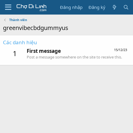
Đăng nhập
Đăng ký
Thành viên
greenvibecbdgummyus
Các danh hiệu
First message
15/12/23
1
Post a message somewhere on the site to receive this.