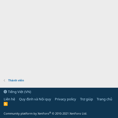
Thành viên
Tiếng Việt (VN)
Liên hệ
Quy định và Nội quy
Privacy policy
Trợ giúp
Trang chủ
R
S
S
®
Community platform by XenForo
© 2010-2021 XenForo Ltd.