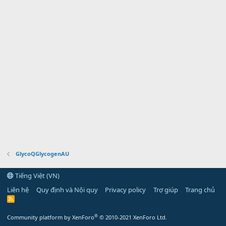
GlycoQGlycogenAU
Tiếng Việt (VN)
Liên hệ
Quy định và Nội quy
Privacy policy
Trợ giúp
Trang chủ
R
S
S
®
Community platform by XenForo
© 2010-2021 XenForo Ltd.