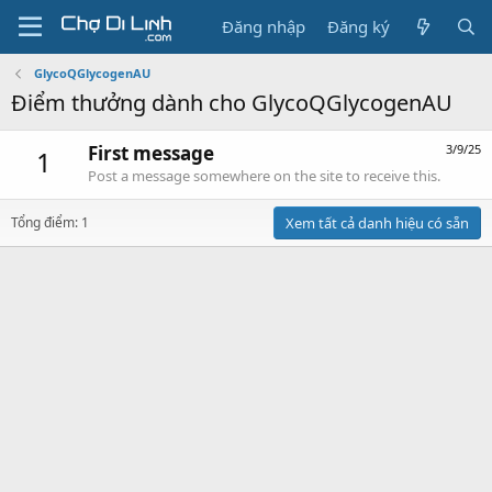
Đăng nhập
Đăng ký
GlycoQGlycogenAU
Điểm thưởng dành cho GlycoQGlycogenAU
First message
3/9/25
1
Post a message somewhere on the site to receive this.
Tổng điểm: 1
Xem tất cả danh hiệu có sẵn