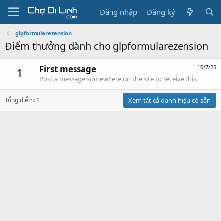
Đăng nhập
Đăng ký
glpformularezension
Điểm thưởng dành cho glpformularezension
First message
10/7/25
1
Post a message somewhere on the site to receive this.
Tổng điểm: 1
Xem tất cả danh hiệu có sẵn