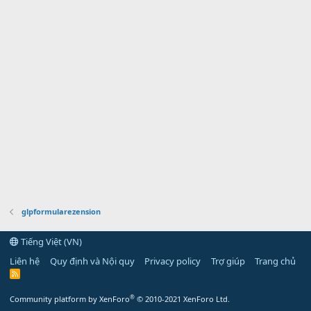
glpformularezension
Tiếng Việt (VN)
Liên hệ
Quy định và Nội quy
Privacy policy
Trợ giúp
Trang chủ
R
S
S
®
Community platform by XenForo
© 2010-2021 XenForo Ltd.